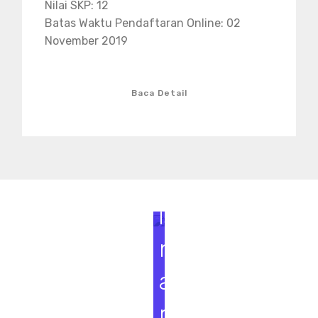
Nilai SKP: 12
Batas Waktu Pendaftaran Online: 02
November 2019
Baca Detail
S
e
m
i
n
a
r