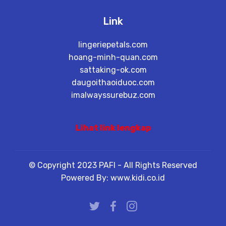
Link
lingeriepetals.com
hoang-minh-quan.com
sattaking-ok.com
daugoithaoiduoc.com
imalwayssurebuz.com
Lihat link lengkap
© Copyright 2023 PAFI - All Rights Reserved
Powered By: www.kidi.co.id
porn
porn site
phising site
fake site
scammer
porn
nude girl