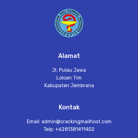
a
il
Alamat
Jl. Pulau Jawa
Loloan Tim
Kabupaten Jembrana
Kontak
Email:
admin@crackingmailhost.com
Telp: +6281381411402